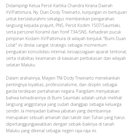
Didampingi Ketua Persit Kartika Chandra Kirana Daerah
XV/Pattimura, Ny. Dian Dody Triwinarto, kunjungan ini bertujuan
untuk bersilaturahmi sekaligus memberikan pengarahan
langsung kepada prajurit, PNS, Persit Kodim 1507/Saumlaki,
serta personel Koramil dan Yonif 734/SNS. Kehadiran pucuk
pimpinan Kodam XV/Pattimura di wilayah berjuluk "Bumi Duan
Lolat" ini dinilai sangat strategis sebagai momentum
penguatan konsolidasi internal, kesiapsiagaan aparat teritorial,
serta stabilitas keamanan di kawasan perbatasan dan wilayah
selatan Maluku.
​Dalam arahannya, Mayjen TNI Dody Triwinarto menekankan
pentingnya loyalitas, profesionalisme, dan disiplin sebagai
garda terdepan pertahanan negara. Pangdam menyatakan
bahwa kehadirannya di Bumi Saumlaki adalah untuk melihat
langsung anggotanya yang sudah dianggap sebagai keluarga
sendiri. Ia menyadari bahwa jabatan yang diembannya
merupakan sebuah amanah dan takdir dari Tuhan yang harus
dipertanggungjawabkan dengan sebaik-baiknya di tanah
Maluku yang dikenal sebagai negeri raja-raja ini.