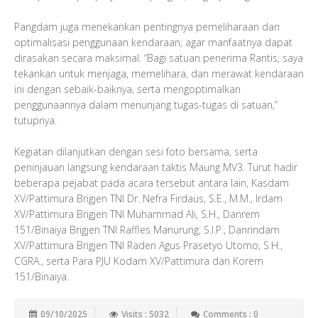
Pangdam juga menekankan pentingnya pemeliharaan dan
optimalisasi penggunaan kendaraan, agar manfaatnya dapat
dirasakan secara maksimal. “Bagi satuan penerima Rantis, saya
tekankan untuk menjaga, memelihara, dan merawat kendaraan
ini dengan sebaik-baiknya, serta mengoptimalkan
penggunaannya dalam menunjang tugas-tugas di satuan,”
tutupnya.
Kegiatan dilanjutkan dengan sesi foto bersama, serta
peninjauan langsung kendaraan taktis Maung MV3. Turut hadir
beberapa pejabat pada acara tersebut antara lain, Kasdam
XV/Pattimura Brigjen TNI Dr. Nefra Firdaus, S.E., M.M., Irdam
XV/Pattimura Brigjen TNI Muhammad Ali, S.H., Danrem
151/Binaiya Brigjen TNI Raffles Manurung, S.I.P., Danrindam
XV/Pattimura Brigjen TNI Raden Agus Prasetyo Utomo, S.H.,
CGRA., serta Para PJU Kodam XV/Pattimura dan Korem
151/Binaiya.
09/10/2025
Visits : 5032
Comments : 0