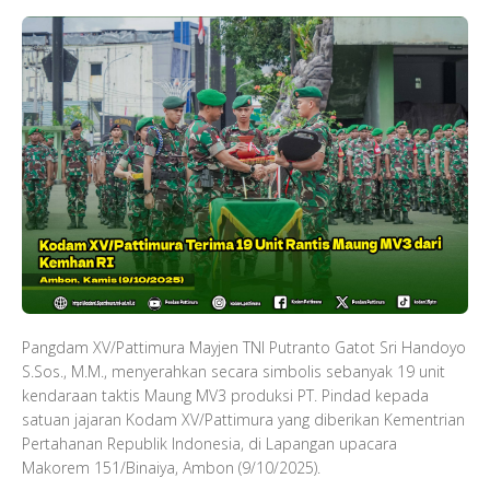
Pangdam XV/Pattimura Mayjen TNI Putranto Gatot Sri Handoyo
S.Sos., M.M., menyerahkan secara simbolis sebanyak 19 unit
kendaraan taktis Maung MV3 produksi PT. Pindad kepada
satuan jajaran Kodam XV/Pattimura yang diberikan Kementrian
Pertahanan Republik Indonesia, di Lapangan upacara
Makorem 151/Binaiya, Ambon (9/10/2025).